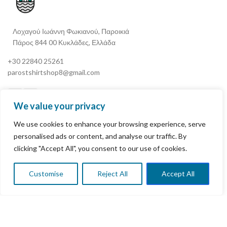
Λοχαγού Ιωάννη Φωκιανού, Παροικιά
Πάρος 844 00 Κυκλάδες, Ελλάδα
+30 22840 25261
parostshirtshop8@gmail.com
We value your privacy
We use cookies to enhance your browsing experience, serve
Ο Λογαριασμός Μου
personalised ads or content, and analyse our traffic. By
clicking "Accept All", you consent to our use of cookies.
Terms & Conditions
Πολιτική Επιστροφής Χρημάτων & Επιστροφών
Customise
Reject All
Accept All
0
τάστημα
ίστα επιθυμιών
Καλάθι αγορών
Ο ΛΟΓΑΡΙΑΣΜΟΣ ΜΟΥ
Πολιτική Απορρήτου