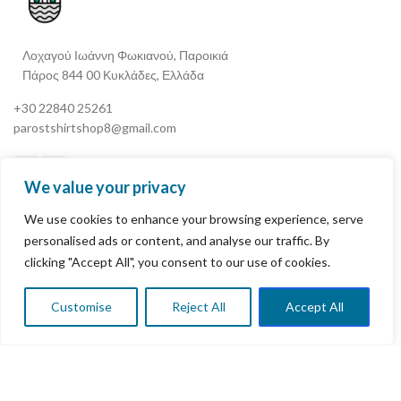
Λοχαγού Ιωάννη Φωκιανού, Παροικιά
Πάρος 844 00 Κυκλάδες, Ελλάδα
+30 22840 25261
parostshirtshop8@gmail.com
We value your privacy
We use cookies to enhance your browsing experience, serve
Ο Λογαριασμός Μου
personalised ads or content, and analyse our traffic. By
clicking "Accept All", you consent to our use of cookies.
Terms & Conditions
Πολιτική Επιστροφής Χρημάτων & Επιστροφών
Customise
Reject All
Accept All
0
τάστημα
ίστα επιθυμιών
Καλάθι αγορών
Ο ΛΟΓΑΡΙΑΣΜΟΣ ΜΟΥ
Πολιτική Απορρήτου