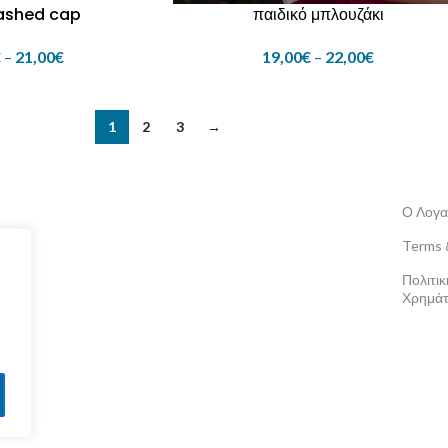
ashed cap
παιδικό μπλουζάκι
€
–
21,00
€
19,00
€
–
22,00
€
1
2
3
→
Ο Λογα
Terms 
Πολιτι
Χρημάτ