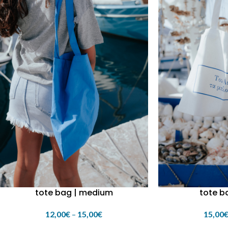
tote bag | medium
tote ba
12,00
€
–
15,00
€
15,00