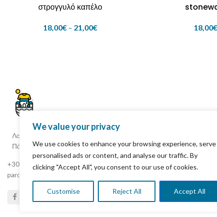
στρογγυλό καπέλο
stonew
18,00
€
–
21,00
€
18,00
We value your privacy
Λοχαγού Ιωάννη Φωκιανού, Παροικιά
We use cookies to enhance your browsing experience, serve
Πάρος 844 00 Κυκλάδες, Ελλάδα
personalised ads or content, and analyse our traffic. By
+30 22840 25261
clicking "Accept All", you consent to our use of cookies.
parostshirtshop8@gmail.com
Customise
Reject All
Accept All