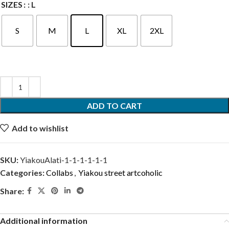
SIZES
: L
S
M
L
XL
2XL
ADD TO CART
Add to wishlist
SKU:
YiakouAlati-1-1-1-1-1-1
Categories:
Collabs
,
Yiakou street artcoholic
Share:
Additional information