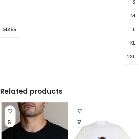
S
,
M
,
SIZES
L
,
XL
,
2XL
Related products