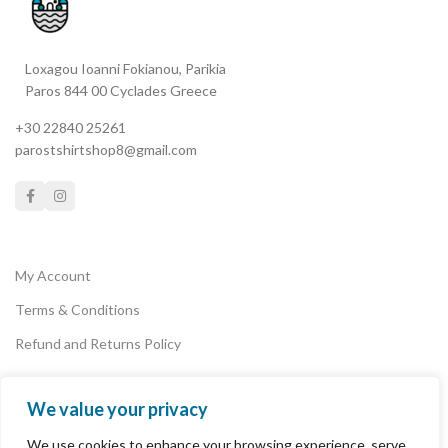
μπλούζες αλλά ένα μέσο
έκφρασης. Κι ίσως έτσι
ξεκινήσουμε μαζί αυτό που
Loxagou Ioanni Fokianou, Parikia
ονειρευόμουν από μικρός. Μια
Paros 844 00 Cyclades Greece
επανάσταση. Για έναν κόσμο με
μεγαλύτερη αποδοχή και
+30 22840 25261
λιγότερη βία. Γιατί για εμένα δεν
parostshirtshop8@gmail.com
υπάρχει μεγαλύτερη
επανάσταση από την αγάπη".
Δημήτρης Τσίκλης
My Account
Terms & Conditions
Refund and Returns Policy
We value your privacy
Privacy Policy
We use cookies to enhance your browsing experience, serve