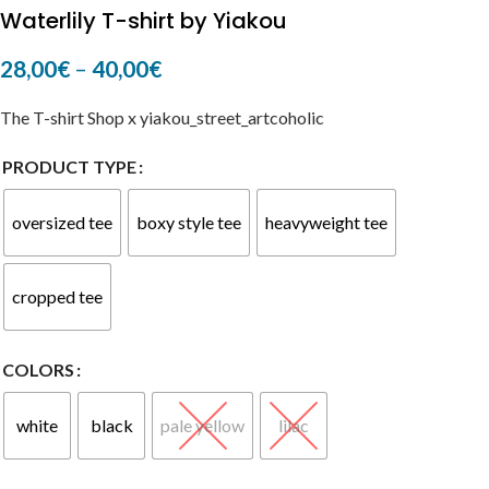
Waterlily T-shirt by Yiakou
28,00
€
–
40,00
€
The T-shirt Shop x yiakou_street_artcoholic
PRODUCT TYPE
oversized tee
boxy style tee
heavyweight tee
cropped tee
COLORS
white
black
pale yellow
lilac