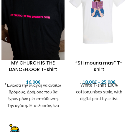
“Sti mouna mas” T-
MY CHURCH IS THE
shirt
DANCEFLOOR T-shirt
18,00
€
–
25,00
€
16,00
€
White T-shirt 100%
"Ένιωσα την ανάγκη να ανοίξω
cotton,unisex style, with
δρόμους. Δρόμους που θα
digital print by artist
έχουν μόνο μία κατεύθυνση.
Την αγάπη. Έτσι λοιπόν, ένα
αστείο μεταξύ φίλων γίνεται
πράξη, με την ελπίδα να μην
είναι ακόμη μια σειρά με