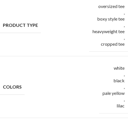
oversized tee
,
boxy style tee
PRODUCT TYPE
,
heavyweight tee
,
cropped tee
white
,
black
COLORS
,
pale yellow
,
lilac