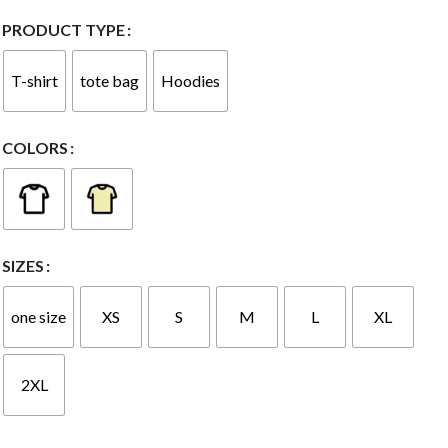
PRODUCT TYPE
T-shirt
tote bag
Hoodies
COLORS
SIZES
one size
XS
S
M
L
XL
2XL