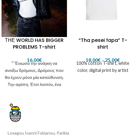
“Tha pesei fapa” T-
ΤΗΕ WORLD HAS BIGGER
shirt
PROBLEMS T-shirt
18,00
€
–
25,00
€
16,00
€
100% cotton T-shirt, white
'' 'Ενιωσα την ανάγκη να
color, digital print by artist
ανοίξω δρόμους. Δρόμους που
θα έχουν μόνο μία κατεύθυνση.
Την αγάπη. Έτσι λοιπόν, ένα
αστείο μεταξύ φίλων γίνεται
πράξη, με την ελπίδα να μην
είναι ακόμη μια σειρά με
μπλούζες αλλά ένα μέσο
έκφρασης. Κι ίσως έτσι
ξεκινήσουμε μαζί αυτό που
Loxagou Ioanni Fokianou, Parikia
ονειρευόμουν από μικρός. Μια