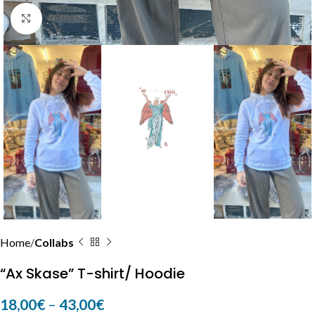
Click to enlarge
Home
Collabs
“Ax Skase” T-shirt/ Hoodie
18,00
€
–
43,00
€