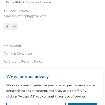
Paros 844 00 Cyclades Greece
επανάσταση. Για έναν κόσμο με
μεγαλύτερη αποδοχή και
+30 22840 25261
λιγότερη βία. Γιατί για εμένα δεν
parostshirtshop8@gmail.com
υπάρχει μεγαλύτερη
επανάσταση από την αγάπη".
Δημήτρης Τσίκλης
My Account
Terms & Conditions
Refund and Returns Policy
We value your privacy
Privacy Policy
We use cookies to enhance your browsing experience, serve
Payments
personalised ads or content, and analyse our traffic. By
clicking "Accept All", you consent to our use of cookies.
PAROS T-SHIRT SHOP
2022 POWERED BY
PAROSLAB
.